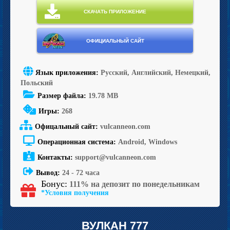
СКАЧАТЬ ПРИЛОЖЕНИЕ
ОФИЦИАЛЬНЫЙ САЙТ
Язык приложения:
Русский, Английский, Немецкий,
Польский
Размер файла:
19.78 MB
Игры:
268
Офицальный сайт:
vulcanneon.com
Операционная система:
Android, Windows
Контакты:
support@vulcanneon.com
Вывод:
24 - 72 часа
Бонус:
111% на депозит по понедельникам
*Условия получения
ВУЛКАН 777