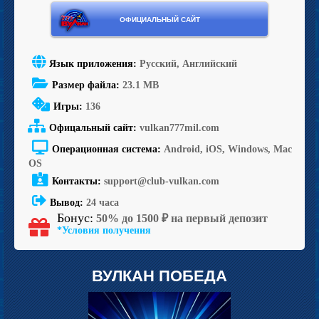
ОФИЦИАЛЬНЫЙ САЙТ
Язык приложения:
Русский, Английский
Размер файла:
23.1 MB
Игры:
136
Офицальный сайт:
vulkan777mil.com
Операционная система:
Android, iOS, Windows, Mac
OS
Контакты:
support@club-vulkan.com
Вывод:
24 часа
Бонус:
50% до 1500 ₽ на первый депозит
*Условия получения
ВУЛКАН ПОБЕДА