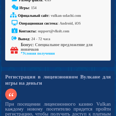
Размер файла:
4.89
Игры:
154
Офицальный сайт:
vulkan-udachi.com
Операционная система:
Android, iOS
Контакты:
support@vlkslt.com
Вывод:
24 - 72 часа
Бонус:
Специальное предложение для
новичков
*Условия получения
Регистрация в лицензионном Вулкане для
игры на деньги
При посещении лицензионного казино Vulkan
каждому новому посетителю придется пройти
регистрацию, чтобы получить доступ к платным