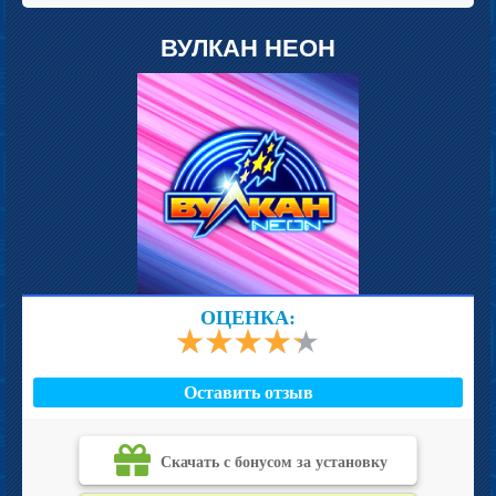
ВУЛКАН НЕОН
ОЦЕНКА:
Оставить отзыв
Скачать с бонусом за установку