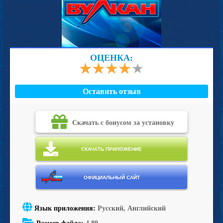
ОЦЕНКА:
Оставить отзыв
Скачать с бонусом за установку
СКАЧАТЬ ПРИЛОЖЕНИЕ
ОФИЦИАЛЬНЫЙ САЙТ
Язык приложения:
Русский, Английский