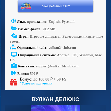
ОФИЦИАЛЬНЫЙ САЙТ
Язык приложения:
English, Русский
Размер файла:
20.2 MB
Игры:
Игровые аппараты, Рулеточные и карточные
столы
Офицальный сайт:
vulkan24club.com
Операционная система:
Android, iOS, Windows, Mac
OS
Контакты:
support@vulkan24club.com
Вывод:
500 ₽
Бонус:
до 100 00 ₽ + 50 FS
*Условия получения
ВУЛКАН ДЕЛЮКС