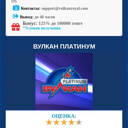
OS
Контакты:
support@vulkanroyal.com
Вывод:
до 48 часов
Бонус:
125% до 100000 тенге
*Условия получения
ВУЛКАН ПЛАТИНУМ
ОЦЕНКА: