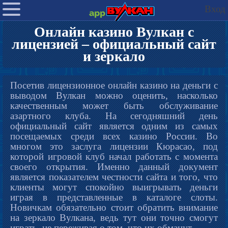
Вход
Онлайн казино Вулкан с
лицензией – официальный сайт
и зеркало
Посетив лицензионное онлайн казино на деньги с
выводом Вулкан можно оценить, насколько
качественным может быть обслуживание
азартного клуба. На сегодняшний день
официальный сайт является одним из самых
посещаемых среди всех казино России. Во
многом это заслуга лицензии Кюрасао, под
которой игровой клуб начал работать с момента
своего открытия. Именно данный документ
является показателем честности сайта и того, что
клиенты могут спокойно выигрывать деньги
играя в представленные в каталоге слоты.
Новичкам обязательно стоит обратить внимание
на зеркало Вулкана, ведь тут они точно смогут
играть, не переживая о том, что их обманут.