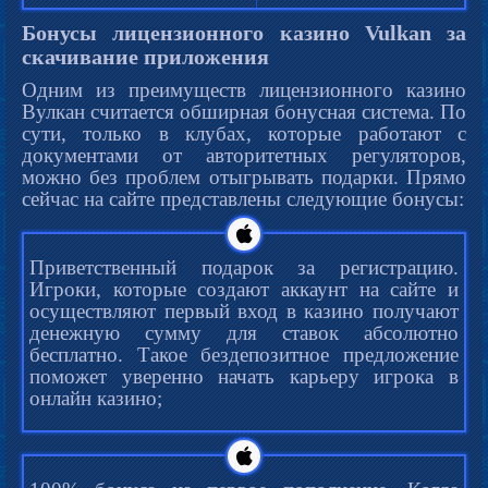
Бонусы лицензионного казино Vulkan за
скачивание приложения
Одним из преимуществ лицензионного казино
Вулкан считается обширная бонусная система. По
сути, только в клубах, которые работают с
документами от авторитетных регуляторов,
можно без проблем отыгрывать подарки. Прямо
сейчас на сайте представлены следующие бонусы:
Приветственный подарок за регистрацию.
Игроки, которые создают аккаунт на сайте и
осуществляют первый вход в казино получают
денежную сумму для ставок абсолютно
бесплатно. Такое бездепозитное предложение
поможет уверенно начать карьеру игрока в
онлайн казино;