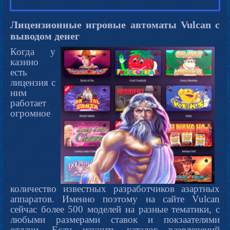
Лицензионные игровые автоматы Vulcan с
выводом денег
Когда у
казино
есть
лицензия с
ним
работает
огромное
количество известных разработчиков азартных
аппаратов. Именно поэтому на сайте Vulcan
сейчас более 500 моделей на разные тематики, с
любыми размерами ставок и покзаателями
отдачи. Если изучить каталог развлечений