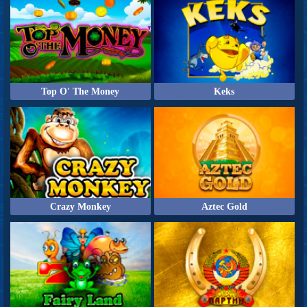
Top O' The Money
Keks
Crazy Monkey
Aztec Gold