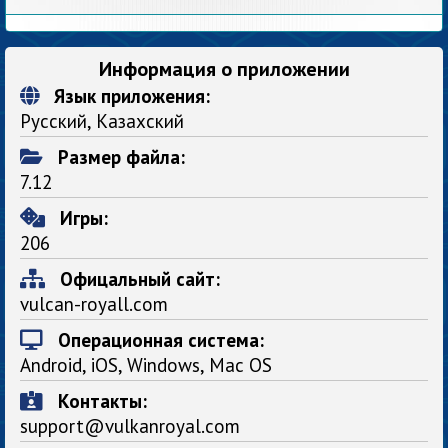
Информация о приложении
Язык приложения:
Русский, Казахский
Размер файла:
7.12
Игры:
206
Офицальный сайт:
vulcan-royall.com
Операционная система:
Android, iOS, Windows, Mac OS
Контакты:
support@vulkanroyal.com