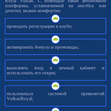
Royal Vulcan. С помощью такой автономной
платформы, установленной на ноутбук или
десктоп, можно комфортно:
проводить регистрацию в клубе;
активировать бонусы и промокоды;
выполнять вход в личный кабинет и
использовать его опции;
пользоваться системой привилегий
VulkanRoyal;