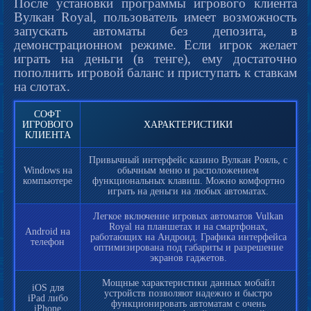
После установки программы игрового клиента
Вулкан Royal, пользователь имеет возможность
запускать автоматы без депозита, в
демонстрационном режиме. Если игрок желает
играть на деньги (в тенге), ему достаточно
пополнить игровой баланс и приступать к ставкам
на слотах.
СОФТ
ИГРОВОГО
ХАРАКТЕРИСТИКИ
КЛИЕНТА
Привычный интерфейс казино Вулкан Рояль, с
Windows на
обычным меню и расположением
компьютере
функциональных клавиш. Можно комфортно
играть на деньги на любых автоматах.
Легкое включение игровых автоматов Vulkan
Royal на планшетах и на смартфонах,
Android на
работающих на Андроид. Графика интерфейса
телефон
оптимизирована под габариты и разрешение
экранов гаджетов.
Мощные характеристики данных мобайл
iOS для
устройств позволяют надежно и быстро
iPad либо
функционировать автоматам с очень
iPhone