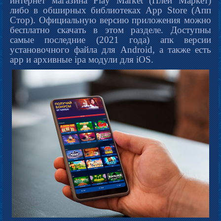
интернет магазина Play Market (Плей Маркет)
либо в обширных библиотеках App Store (Апп
Стор). Официальную версию приложения можно
бесплатно скачать в этом разделе. Доступны
самые последние (2021 года) апк версии
установочного файла для Android, а также есть
app и архивные ipa модули для iOS.