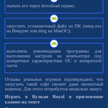
скачать его через download сервис;
запустить установочный файл на ПК (setup.exe
на Виндовс или dmg на МакОС);
выполнять рекомендации программы для
выполнения настроек на компьютере под
конкретные характеристики ОС и аппаратной
части.
Отзывы реальных игроков подтверждают, что
загрузить такой софт сможет даже неопытный
новичок. Для этого потребуется несколько минут.
Играть в Вулкан Royal в приложение
казино на тенге