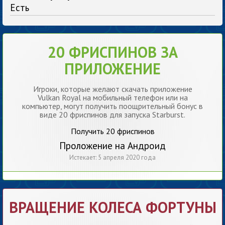
Есть
20 ФРИСПИНОВ ЗА
ПРИЛОЖЕНИЕ
Игроки, которые желают скачать приложение
Vulkan Royal на мобильный телефон или на
компьютер, могут получить поощрительный бонус в
виде 20 фриспинов для запуска Starburst.
Получить 20 фриспинов
Проложение на Андроид
Истекает:
5 апреля 2020 года
ВРАЩЕНИЕ КОЛЕСА ФОРТУНЫ