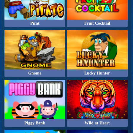
Pirat
Fruit Cocktail
Gnome
Lucky Hunter
Piggy Bank
Wild at Heart