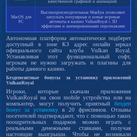
качественной графикой и анимацией.
Высокопроизводительные МакБук позволяют
MacOS для
запускать популярные и новые игровые
PC
автоматы в казино VulkanRoyal с 3D
эффектами и анимированными персонажами
Автономная платформа автоматически подберет
доступный в зоне КЗ адрес онлайн зеркал
официального сайта клуба Vulkan Royal.
Устанавливая этот функциональный софт,
игрокам не нужно загружать и плагины для
работы данного казино.
Бездепозитные бонусы за установку приложений
VulkanRoyal
Игроки, которые скачали приложения
VulkanRoyal на свои mobile устройства или на
компьютер, могут получить приятный
бездеп
бонус за установку
в 20 фриспинов. Отзывы
посетителей подтверждают, что с помощью таких
поощрительных подарков можно играть с
реальными денежными ставками, получая
настоящие выигрыши. Чтобы не возникали