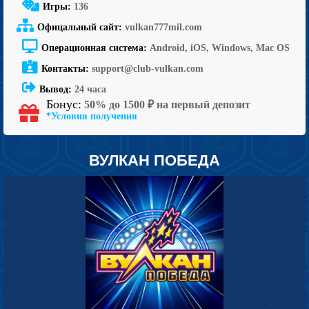
Игры:
136
Офицальный сайт:
vulkan777mil.com
Операционная система:
Android, iOS, Windows, Mac OS
Контакты:
support@club-vulkan.com
Вывод:
24 часа
Бонус:
50% до 1500 ₽ на первый депозит
*Условия получения
ВУЛКАН ПОБЕДА