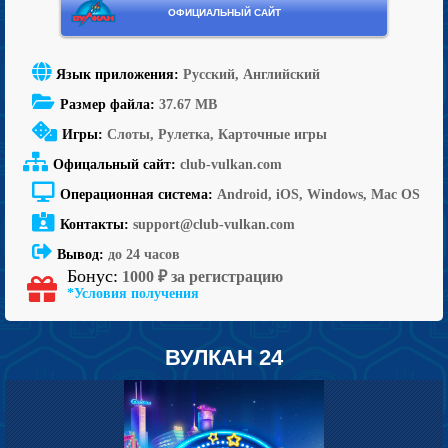
ОФИЦИАЛЬНЫЙ САЙТ
Язык приложения:
Русский, Английский
Размер файла:
37.67 MB
Игры:
Слоты, Рулетка, Карточные игры
Офицальный сайт:
club-vulkan.com
Операционная система:
Android, iOS, Windows, Mac OS
Контакты:
support@club-vulkan.com
Вывод:
до 24 часов
Бонус:
1000 ₽ за регистрацию
*Условия получения
ВУЛКАН 24