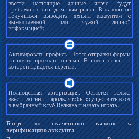
ввести настоящие данные иначе будут
проблемы с выводом выигрыша. В казино не
получиться выводить деньги аккаунтам с
вымышленной или чужой личной
информацией;
Активировать профиль. После отправки формы
на почту приходит письмо. В нем ссылка, по
которой придется перейти;
Полноценная авторизация. Остается только
ввести логин и пароль, чтобы осуществить вход
в выбранный клуб Вулкана и начать играть.
Бонус от скаченного казино за
верификацию аккаунта