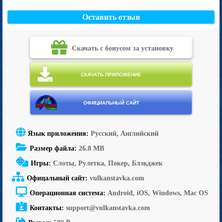
Оставить отзыв
Скачать с бонусом за установку
СКАЧАТЬ ПРИЛОЖЕНИЕ
ОФИЦИАЛЬНЫЙ САЙТ
Язык приложения:
Русский, Английский
Размер файла:
26.8 MB
Игры:
Слоты, Рулетка, Покер, Блэкджек
Офицальный сайт:
vulkanstavka.com
Операционная система:
Android, iOS, Windows, Mac OS
Контакты:
support@vulkanstavka.com