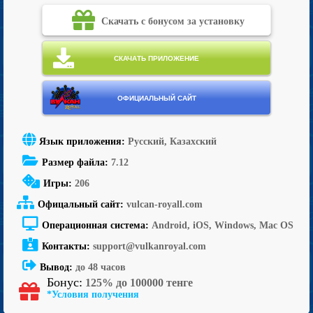
Скачать с бонусом за установку
СКАЧАТЬ ПРИЛОЖЕНИЕ
ОФИЦИАЛЬНЫЙ САЙТ
Язык приложения:
Русский, Казахский
Размер файла:
7.12
Игры:
206
Офицальный сайт:
vulcan-royall.com
Операционная система:
Android, iOS, Windows, Mac OS
Контакты:
support@vulkanroyal.com
Вывод:
до 48 часов
Бонус:
125% до 100000 тенге
*Условия получения