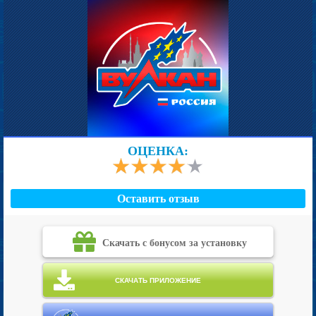
ОЦЕНКА:
Оставить отзыв
Скачать с бонусом за установку
СКАЧАТЬ ПРИЛОЖЕНИЕ