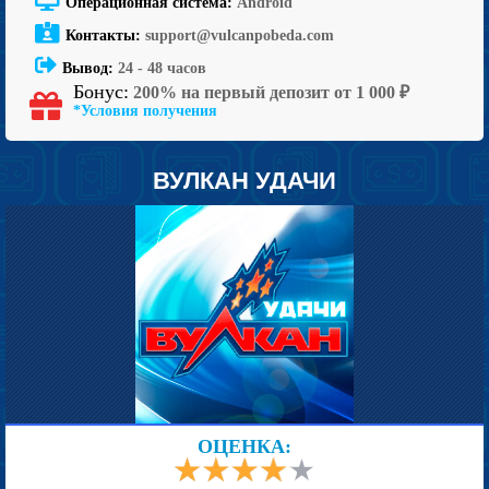
Операционная система:
Android
Контакты:
support@vulcanpobeda.com
Вывод:
24 - 48 часов
Бонус:
200% на первый депозит от 1 000 ₽
*Условия получения
ВУЛКАН УДАЧИ
ОЦЕНКА: