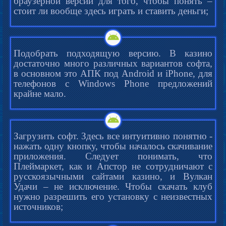
браузерной версии для того, чтобы понять –
стоит ли вообще здесь играть и ставить деньги;
Подобрать подходящую версию. В казино
достаточно много различных вариантов софта,
в основном это АПК под Android и iPhone, для
телефонов с Windows Phone предложений
крайне мало.
Загрузить софт. Здесь все интуитивно понятно -
нажать одну кнопку, чтобы началось скачивание
приложения. Следует понимать, что
Плеймаркет, как и Апстор не сотрудничают с
русскоязычными сайтами казино, и Вулкан
Удачи – не исключение. Чтобы скачать клуб
нужно разрешить его установку с неизвестных
источников;