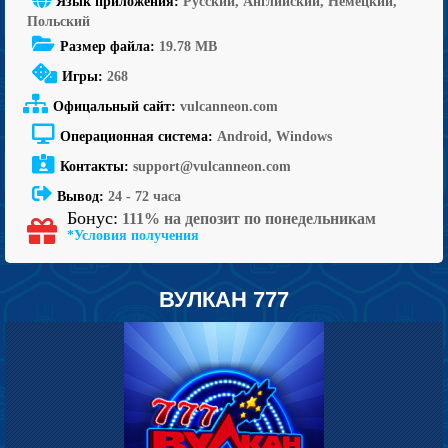
Язык приложения:
Русский, Английский, Немецкий,
Польский
Размер файла:
19.78 MB
Игры:
268
Офицальный сайт:
vulcanneon.com
Операционная система:
Android, Windows
Контакты:
support@vulcanneon.com
Вывод:
24 - 72 часа
Бонус:
111% на депозит по понедельникам
*Условия получения
ВУЛКАН 777