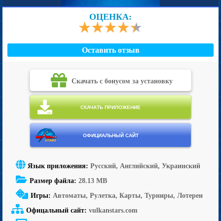
ОЦЕНКА:
Оставить отзыв
Скачать с бонусом за установку
СКАЧАТЬ ПРИЛОЖЕНИЕ
ОФИЦИАЛЬНЫЙ САЙТ
Язык приложения:
Русский, Английский, Украинский
Размер файла:
28.13 MB
Игры:
Автоматы, Рулетка, Карты, Турниры, Лотереи
Офицальный сайт:
vulkanstars.com