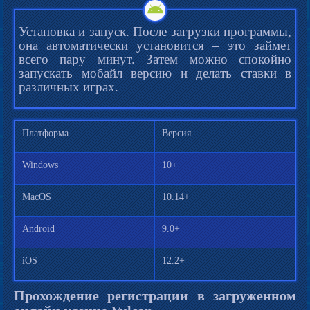
Установка и запуск. После загрузки программы,
она автоматически установится – это займет
всего пару минут. Затем можно спокойно
запускать мобайл версию и делать ставки в
различных играх.
Платформа
Версия
Windows
10+
MacOS
10.14+
Android
9.0+
iOS
12.2+
Прохождение регистрации в загруженном