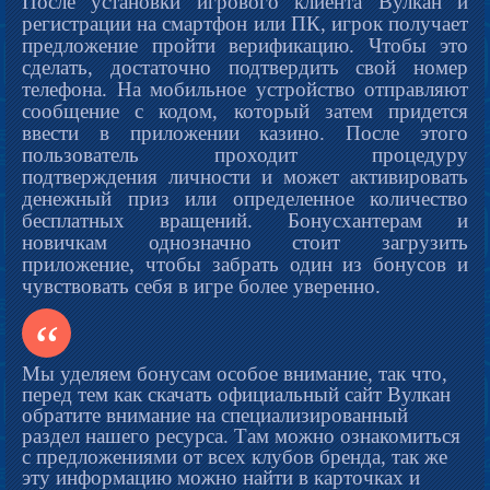
После установки игрового клиента Вулкан и
регистрации на смартфон или ПК, игрок получает
предложение пройти верификацию. Чтобы это
сделать, достаточно подтвердить свой номер
телефона. На мобильное устройство отправляют
сообщение с кодом, который затем придется
ввести в приложении казино. После этого
пользователь проходит процедуру
подтверждения личности и может активировать
денежный приз или определенное количество
бесплатных вращений. Бонусхантерам и
новичкам однозначно стоит загрузить
приложение, чтобы забрать один из бонусов и
чувствовать себя в игре более уверенно.
Мы уделяем бонусам особое внимание, так что,
перед тем как скачать официальный сайт Вулкан
обратите внимание на специализированный
раздел нашего ресурса. Там можно ознакомиться
с предложениями от всех клубов бренда, так же
эту информацию можно найти в карточках и