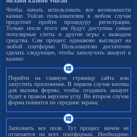
онлайн казино Vulcan
Чтобы начать использовать все возможности
казино Vulcan пользователям в любом случае
предстоит пройти процедуру регистрации.
Только после этого им будут доступны самые
популярные слоты и другие игры с выводом
средства. Сам процесс одинаково выглядит на
любой платформе. Пользователю достаточно
сделать следующее, чтобы заполучить аккаунт в
казино:
Перейти на главную страницу сайта или
запустить приложение. В первом случае кнопка
для вызова формы, чтобы создавать аккаунт
будет в правом верхнем углу. Во втором случае
форма появится по середине экрана;
Заполнить все поля. Тут процесс ничем не
отличается на всех платформах. Необходимо