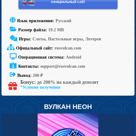
ОФИЦИАЛЬНЫЙ САЙТ
Язык приложения:
Русский
Размер файла:
19.2 MB
Игры:
Слоты, Настольные игры, Лотереи
Офицальный сайт:
rusvulcan.com
Операционная система:
Android
Контакты:
support@rusvulcan.com
Вывод:
200 ₽
Бонус:
до 200% на каждый депозит
*Условия получения
ВУЛКАН НЕОН