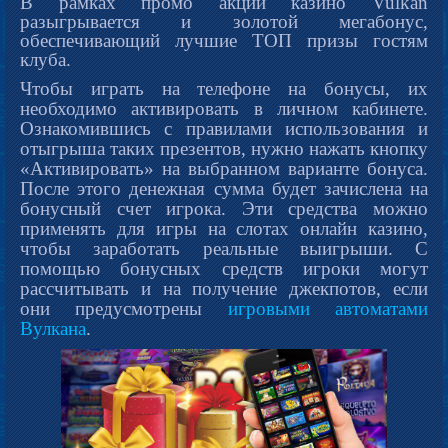
В рамках промо акций казино Vulkan
разыгрывается и золотой мегабонус,
обеспечивающий лучшие ТОП призы гостям
клуба.
Чтобы играть на телефоне на бонусы, их
необходимо активировать в личном кабинете.
Ознакомившись с правилами использования и
отыгрыша таких презентов, нужно нажать кнопку
«Активировать» на выбранном варианте бонуса.
После этого денежная сумма будет зачислена на
бонусный счет игрока. Эти средства можно
применять для игры на слотах онлайн казино,
чтобы заработать реальные выигрыши. С
помощью бонусных средств игроки могут
рассчитывать и на получение джекпотов, если
они предусмотрены
игровыми автоматами
Вулкана
.