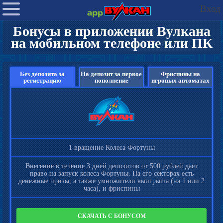
Вход
Бонусы в приложении Вулкана
на мобильном телефоне или ПК
Без депозита за
На депозит за первое
Фриспины на
регистрацию
пополнение
игровых автоматах
1 вращение Колеса Фортуны
Внесение в течение 3 дней депозитов от 500 рублей дает
право на запуск колеса Фортуны. На его секторах есть
денежные призы, а также умножители выигрыша (на 1 или 2
часа), и фриспины
СКАЧАТЬ С БОНУСОМ