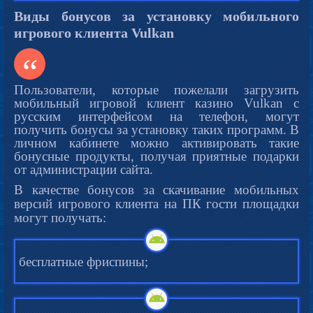
Виды бонусов за установку мобильного
игрового клиента Vulkan
Пользователи, которые пожелали загрузить
мобильный игровой клиент казино Vulkan с
русским интерфейсом на телефон, могут
получить бонусы за установку таких программ. В
личном кабинете можно активировать такие
бонусные продукты, получая приятные подарки
от администрации сайта.
В качестве бонусов за скачивание мобильных
версий игрового клиента на ПК гости площадки
могут получать:
бесплатные фриспины;