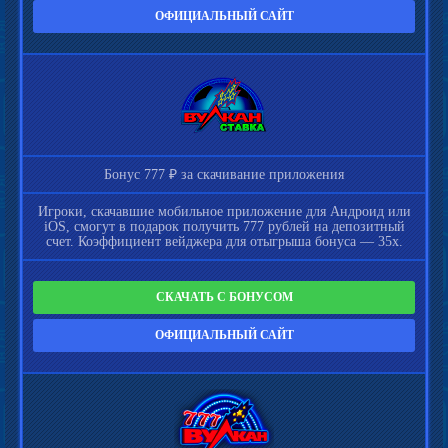
ОФИЦИАЛЬНЫЙ САЙТ
Бонус 777 ₽ за скачивание приложения
Игроки, скачавшие мобильное приложение для Андроид или
iOS, смогут в подарок получить 777 рублей на депозитный
счет. Коэффициент вейджера для отыгрыша бонуса — 35х.
СКАЧАТЬ С БОНУСОМ
ОФИЦИАЛЬНЫЙ САЙТ