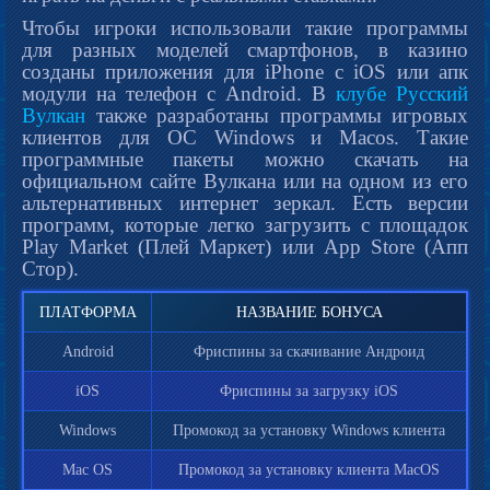
Чтобы игроки использовали такие программы
для разных моделей смартфонов, в казино
созданы приложения для iPhone c iOS или апк
модули на телефон с Android. В
клубе Русский
Вулкан
также разработаны программы игровых
клиентов для ОС Windows и Macos. Такие
программные пакеты можно скачать на
официальном сайте Вулкана или на одном из его
альтернативных интернет зеркал. Есть версии
программ, которые легко загрузить с площадок
Play Market (Плей Маркет) или App Store (Апп
Стор).
ПЛАТФОРМА
НАЗВАНИЕ БОНУСА
Android
Фриспины за скачивание Андроид
iOS
Фриспины за загрузку iOS
Windows
Промокод за установку Windows клиента
Mac OS
Промокод за установку клиента MacOS