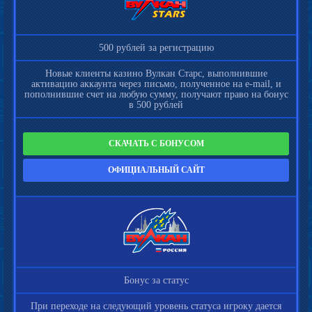
500 рублей за регистрацию
Новые клиенты казино Вулкан Старс, выполнившие
активацию аккаунта через письмо, полученное на e-mail, и
пополнившие счет на любую сумму, получают право на бонус
в 500 рублей
СКАЧАТЬ С БОНУСОМ
ОФИЦИАЛЬНЫЙ САЙТ
Бонус за статус
При переходе на следующий уровень статуса игроку дается