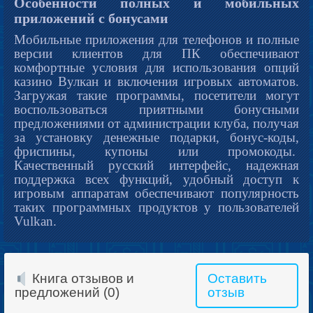
Особенности полных и мобильных
приложений с бонусами
Мобильные приложения для телефонов и полные
версии клиентов для ПК обеспечивают
комфортные условия для использования опций
казино Вулкан и включения игровых автоматов.
Загружая такие программы, посетители могут
воспользоваться приятными бонусными
предложениями от администрации клуба, получая
за установку денежные подарки, бонус-коды,
фриспины, купоны или промокоды.
Качественный русский интерфейс, надежная
поддержка всех функций, удобный доступ к
игровым аппаратам обеспечивают популярность
таких программных продуктов у пользователей
Vulkan.
Книга отзывов и
Оставить
предложений (
0
)
отзыв