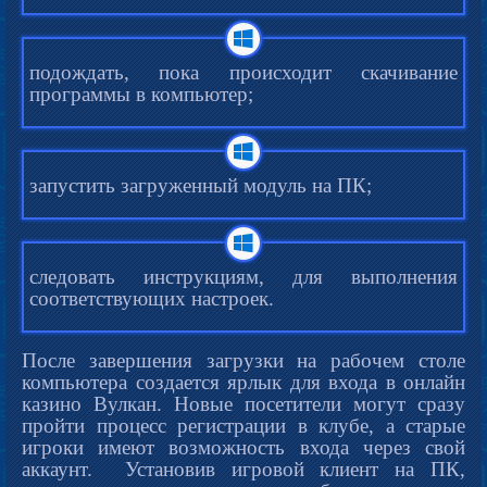
подождать, пока происходит скачивание
программы в компьютер;
запустить загруженный модуль на ПК;
следовать инструкциям, для выполнения
соответствующих настроек.
После завершения загрузки на рабочем столе
компьютера создается ярлык для входа в онлайн
казино Вулкан. Новые посетители могут сразу
пройти процесс регистрации в клубе, а старые
игроки имеют возможность входа через свой
аккаунт. Установив игровой клиент на ПК,