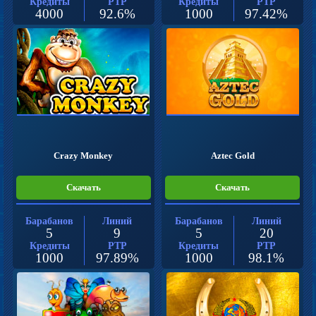
Кредиты
PTP
Кредиты
PTP
4000
92.6%
1000
97.42%
Crazy Monkey
Aztec Gold
Барабанов
Линий
Барабанов
Линий
5
9
5
20
Кредиты
PTP
Кредиты
PTP
1000
97.89%
1000
98.1%