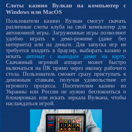
Слоты казино Вулкан на компьютер с
Windows или MacOS
Пользователи казино Вулкан смогут скачать
различные слоты клуба на свой компьютер для
автономной игры. Загруженные игры позволяют
удобно играть в демо-режиме (даже без
интернета) или на деньги. Для запуска игр не
требуется входить в браузер, выбирать казино и
искать
автомат с выводом денег на карту
.
Скачанный игровой аппарат может быстро
включаться на ПК прямо через иконку рабочего
стола. Пользователь сможет сразу приступать к
денежным ставкам, получая удовольствие от
игрового процесса. Посетителям казино из
Украины или России не нужно беспокоиться о
блокировках или искать зеркала Вулкана, чтобы
наслаждаться игрой.