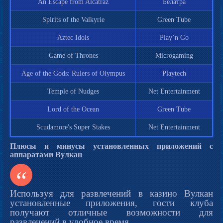
An Escape from Alcatraz
Белатра
Spirits of the Valkyrie
Green Tube
Aztec Idols
Play’n Go
Game of Thrones
Microgaming
Age of the Gods: Rulers of Olympus
Playtech
Temple of Nudges
Net Entertainment
Lord of the Ocean
Green Tube
Scudamore's Super Stakes
Net Entertainment
Плюсы и минусы установленных приложений с
аппаратами Вулкан
Используя для развлечений в казино Вулкан
установленные приложения, гости клуба
получают отличные возможности для
развлечений в удобное время