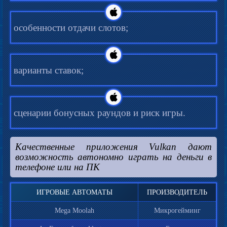
особенности отдачи слотов;
варианты ставок;
сценарии бонусных раундов и риск игры.
Качественные приложения Vulkan дают
возможность автономно играть на деньги в
телефоне или на ПК
ИГРОВЫЕ АВТОМАТЫ
ПРОИЗВОДИТЕЛЬ
Mega Moolah
Микрогейминг