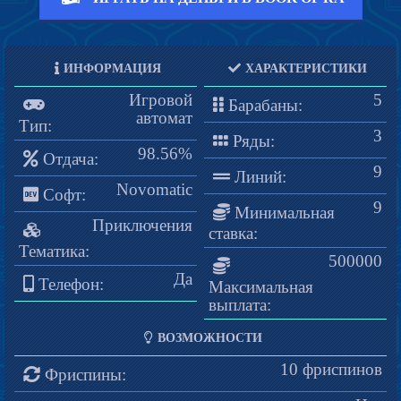
ИНФОРМАЦИЯ
ХАРАКТЕРИСТИКИ
Игровой
5
Барабаны:
автомат
Тип:
3
Ряды:
98.56%
Отдача:
9
Линий:
Novomatic
Софт:
9
Минимальная
Приключения
ставка:
Тематика:
500000
Да
Телефон:
Максимальная
выплата:
ВОЗМОЖНОСТИ
10 фриспинов
Фриспины: