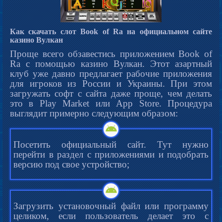
Как скачать слот Book of Ra на официальном сайте
казино Вулкан
Проще всего обзавестись приложением Book of
Ra с помощью казино Вулкан. Этот азартный
клуб уже давно предлагает рабочие приложения
для игроков из России и Украины. При этом
загружать софт с сайта даже проще, чем делать
это в Play Market или App Store. Процедура
выглядит примерно следующим образом:
Посетить официальный сайт. Тут нужно
перейти в раздел с приложениями и подобрать
версию под свое устройство;
Загрузить установочный файл или программу
целиком, если пользователь делает это с