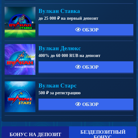
Вулкан Ставка
до 25 000 ₽ на первый депозит
ОБЗОР
Вулкан Делюкс
400% до 60 000 RUB на депозит
ОБЗОР
Вулкан Старс
500 ₽ за регистрацию
ОБЗОР
БЕЗДЕПОЗИТНЫЙ
БОНУС НА ДЕПОЗИТ
БОНУС