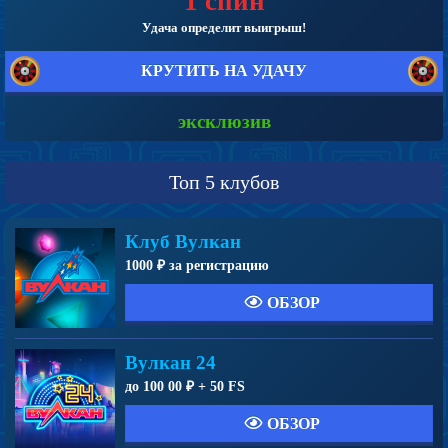
1 спин
Удача определит выигрыш!
КРУТИТЬ НА УДАЧУ
эксклюзив
Топ 5 клубов
Клуб Вулкан
1000 ₽ за регистрацию
ОБЗОР
Вулкан 24
до 100 00 ₽ + 50 FS
ОБЗОР