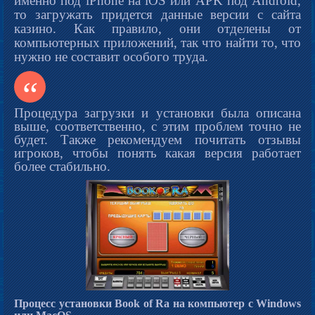
именно под iPhone на iOS или APK под Android,
то загружать придется данные версии с сайта
казино. Как правило, они отделены от
компьютерных приложений, так что найти то, что
нужно не составит особого труда.
Процедура загрузки и установки была описана
выше, соответственно, с этим проблем точно не
будет. Также рекомендуем почитать отзывы
игроков, чтобы понять какая версия работает
более стабильно.
Процесс установки Book of Ra на компьютер с Windows