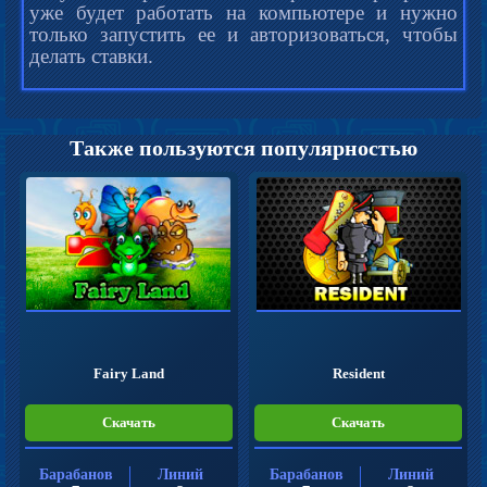
уже будет работать на компьютере и нужно
только запустить ее и авторизоваться, чтобы
делать ставки.
Также пользуются популярностью
Fairy Land
Resident
Барабанов
Линий
Барабанов
Линий