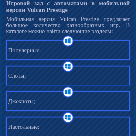
Игровой зал с автоматами в мобильной
версии Vulcan Prestige
Мобильная версия Vulcan Prestige предлагает
большое количество разнообразных игр. В
каталоге можно найти следующие разделы:
Популярные;
Слоты;
Джекпоты;
Настольные;