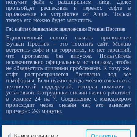
получит файл с расширением .dmg. Далее
произойдет распаковка и перенос софта в
приложение на устройстве от Apple. Только
теперь его можно будет запустить.
Где найти официальное приложения Вулкан Престиж
Единственный способ скачать приложение
Вулкан Престиж – это посетить сайт. Можно
встретить софт и на торрентах, но нет гарантий,
что программа без вирусов. Пользуйтесь
исключительно официальным источником, чтобы
не обзавестись лишними проблемами. К тому же,
софт распространяется бесплатно под все
платформы. Если нужно всегда можно связаться с
технической поддержкой, которая поможет с
установкой. Сотрудники онлайн казино работают
в режиме 24 на 7. Соединение с менеджером
происходит через онлайн чат, это занимает
примерно 2-3 минуты.
Книга отзывов и
Оставить