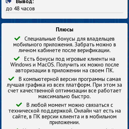
Вывод:
до 48 часов
Плюсы
Специальные бонусы для владельцев
мобильного приложения. Забрать можно в
личном кабинете после верификации.
Есть бонусы под игровые клиенты на
Windows и MacOS. Получить их можно после
авторизации в приложении на своем ПК.
В компьютерной версии программы самая
лучшая графика из всех платформ. При этом за
счет качественной оптимизации все работает
максимально быстро.
В любой момент можно связаться с
технической поддержкой. Онлайн чат есть на
сайте, в ПК версии клиента и в мобильном
приложении.