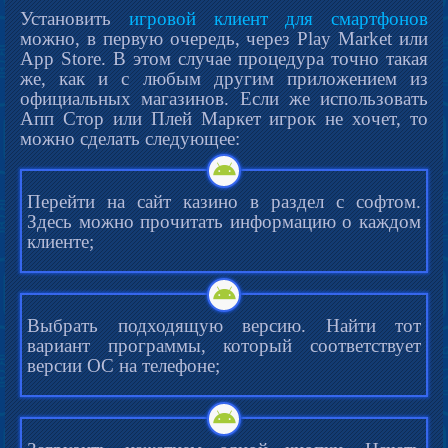
Установить
игровой клиент для смартфонов
можно, в первую очередь, через Play Market или
App Store. В этом случае процедура точно такая
же, как и с любым другим приложением из
официальных магазинов. Если же использовать
Апп Стор или Плей Маркет игрок не хочет, то
можно сделать следующее:
Перейти на сайт казино в раздел с софтом.
Здесь можно прочитать информацию о каждом
клиенте;
Выбрать подходящую версию. Найти тот
вариант программы, который соответствует
версии ОС на телефоне;