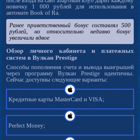
после входа на сайт азартный клуб дарит каждому
новичку 1 000 рублей для использования в
автомате Book of Ra.
Ранее приветственный бонус составлял 500
рублей, но относительно недавно бонус
увеличили вдвое
Обзор личного кабинета и платежных
систем в Вулкан Prestige
Способы пополнения счета и вывода выигрышей
через программу Вулкан Prestige идентичны.
Сейчас доступны следующие варианты:
Кредитные карты MasterCard и VISA;
Perfect Money;