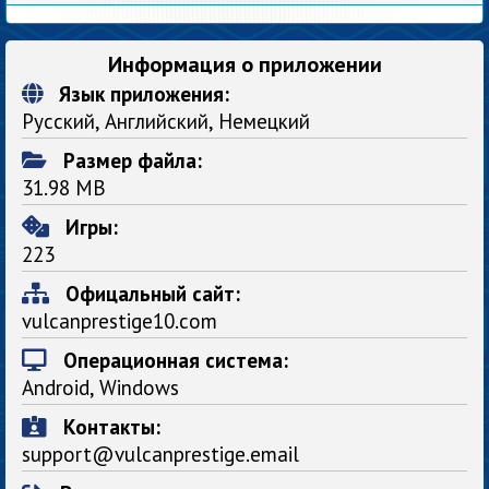
Информация о приложении
Язык приложения:
Русский, Английский, Немецкий
Размер файла:
31.98 MB
Игры:
223
Офицальный сайт:
vulcanprestige10.com
Операционная система:
Android, Windows
Контакты:
support@vulcanprestige.email