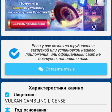
Если у вас возникли трудности с
загрузкой или установкой нашего
приложения, или официальный сайт не
доступен, напишите нам:
Оставить отзыв
Характеристики казино
Лицензия:
VULKAN GAMBLING LICENSE
Год основания: