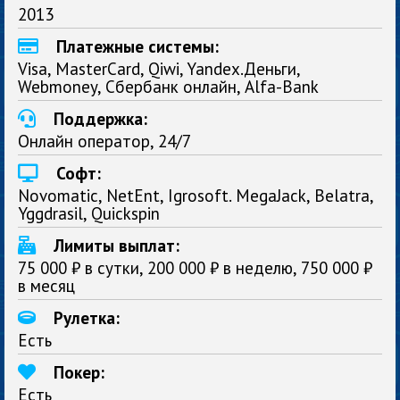
2013
Платежные системы:
Visa, MasterCard, Qiwi, Yandex.Деньги,
Webmoney, Сбербанк онлайн, Alfa-Bank
Поддержка:
Онлайн оператор, 24/7
Софт:
Novomatic, NetEnt, Igrosoft. MegaJack, Belatra,
Yggdrasil, Quickspin
Лимиты выплат:
75 000 ₽ в сутки, 200 000 ₽ в неделю, 750 000 ₽
в месяц
Рулетка:
Есть
Покер:
Есть