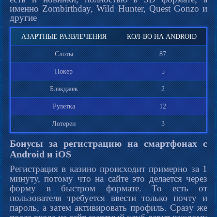
именно Zombirthday, Wild Hunter, Quest Gonzo и
другие
АЗАРТНЫЕ РАЗВЛЕЧЕНИЯ
КОЛ-ВО НА ANDROID
Слоты
87
Покер
5
Блэкджек
2
Рулетка
12
Лотереи
3
Бонусы за регистрацию на смартфонах с
Android и iOS
Регистрация в казино происходит примерно за 1
минуту, потому что на сайте это делается через
форму в быстром формате. То есть от
пользователя требуется ввести только почту и
пароль, а затем активировать профиль. Сразу же