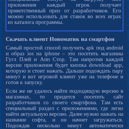
приложения каждый игрок получает
приветственный приз от разработчиков. Его
можно использовать для ставок во всех играх
из каталога программы.
Скачать клиент Новоматик на смартфон
Самый простой способ получить apk под android
и образ ios на iphone – это посетить магазины
Гугл Плей и Апп Стор. Там напротив каждой
версии приложения будет кнопка download app,
которую и стоит нажать. Дальше подождать пару
минут и вот игровой клиент уже на телефоне и
готов к запуску.
Если же не удалось найти подходящую версию в
магазинах, то придется посетить сайт
разработчиков со своего смартфона. Там есть
специальный раздел с приложениями, где легко
найти актуальную версию. Далее нужно нажать на
название софта, и он начнет загружаться.
Подождав несколько минут автоматически