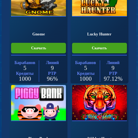
Gnome
Lucky Hunter
Барабанов
Линий
Барабанов
Линий
5
9
5
9
Кредиты
PTP
Кредиты
PTP
1000
96%
1000
97.12%