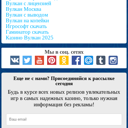
Вулкан с лицензией
Вулкан Москва
Вулкан с выводом
Вулкан на копейки
Игрософт скачать
Гаминатор скачать
Казино Вулкан 2025
Мы в соц. сетях
Еще не с нами? Присоединяйся к рассылке
сегодня
Будь в курсе всех новых релизов увлекательных
игр в самых надежных казино, только нужная
информация без рекламы!