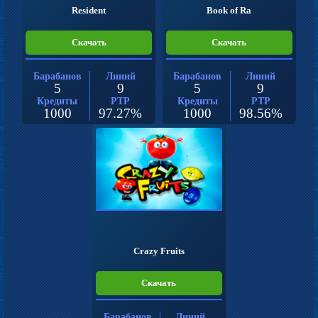
Resident
Book of Ra
Барабанов
Линий
Барабанов
Линий
5
9
5
9
Кредиты
PTP
Кредиты
PTP
1000
97.27%
1000
98.56%
Crazy Fruits
Барабанов
Линий