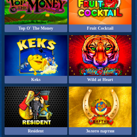
Top O' The Money
Fruit Cocktail
Keks
Wild at Heart
Resident
Золото партии