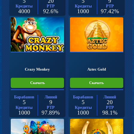
5
20
5
9
Кредиты
PTP
Кредиты
PTP
4000
92.6%
1000
97.42%
Crazy Monkey
Aztec Gold
Барабанов
Линий
Барабанов
Линий
5
9
5
20
Кредиты
PTP
Кредиты
PTP
1000
97.89%
1000
98.1%