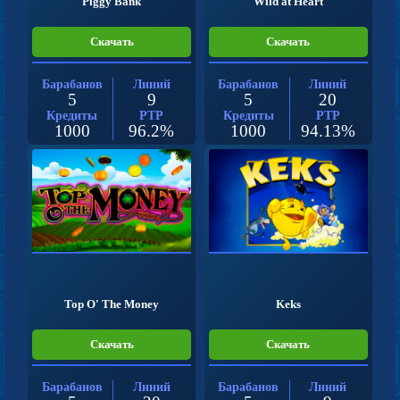
Piggy Bank
Wild at Heart
Барабанов
Линий
Барабанов
Линий
5
9
5
20
Кредиты
PTP
Кредиты
PTP
1000
96.2%
1000
94.13%
Top O' The Money
Keks
Барабанов
Линий
Барабанов
Линий