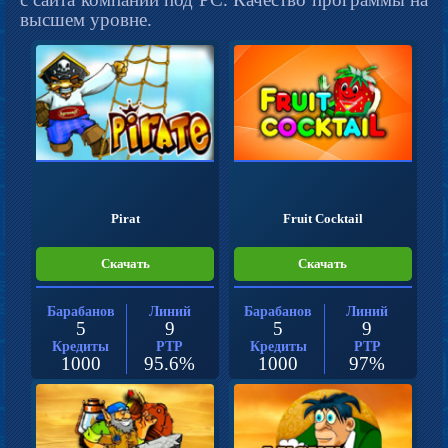
высшем уровне.
Pirat
Fruit Cocktail
Барабанов
Линий
Барабанов
Линий
5
9
5
9
Кредиты
PTP
Кредиты
PTP
1000
95.6%
1000
97%